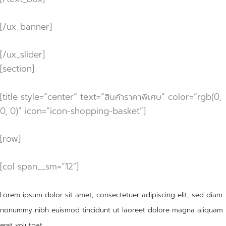
[/ux_banner]
[/ux_slider]
[section]
[title style=”center” text=”สินค้าราคาพิเศษ” color=”rgb(0,
0, 0)” icon=”icon-shopping-basket”]
[row]
[col span__sm=”12″]
Lorem ipsum dolor sit amet, consectetuer adipiscing elit, sed diam
nonummy nibh euismod tincidunt ut laoreet dolore magna aliquam
erat volutpat.