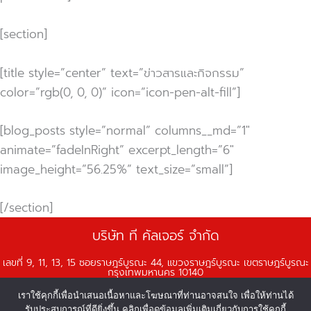
[section]
[title style=”center” text=”ข่าวสารและกิจกรรม”
color=”rgb(0, 0, 0)” icon=”icon-pen-alt-fill”]
[blog_posts style=”normal” columns__md=”1″
animate=”fadeInRight” excerpt_length=”6″
image_height=”56.25%” text_size=”small”]
[/section]
บริษัท ที คัลเจอร์ จำกัด
เลขที่ 9, 11, 13, 15 ซอยราษฎร์บูรณะ 44, แขวงราษฎร์บูรณะ เขตราษฎร์บูรณะ
กรุงเทพมหานคร 10140
เวลาทำการ จันทร์-ศุกร์ เวลา 08:00 - 18:00 น.
เราใช้คุกกี้เพื่อนำเสนอเนื้อหาและโฆษณาที่ท่านอาจสนใจ เพื่อให้ท่านได้
รับประสบการณ์ที่ดียิ่งขึ้น คลิกเพื่อดูข้อมูลเพิ่มเติมเกี่ยวกับการใช้คุกกี้