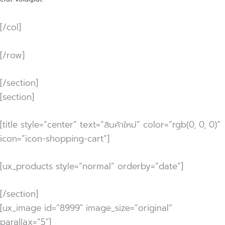
[/col]
[/row]
[/section]
[section]
[title style=”center” text=”สินค้าใหม่” color=”rgb(0, 0, 0)”
icon=”icon-shopping-cart”]
[ux_products style=”normal” orderby=”date”]
[/section]
[ux_image id=”8999″ image_size=”original”
parallax=”5″]