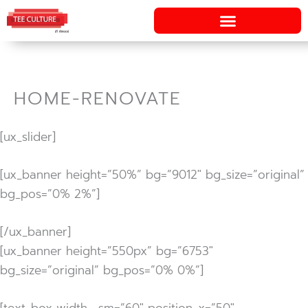
Skip
to
content
HOME-RENOVATE
[ux_slider]
[ux_banner height=”50%” bg=”9012″ bg_size=”original”
bg_pos=”0% 2%”]
[/ux_banner]
[ux_banner height=”550px” bg=”6753″
bg_size=”original” bg_pos=”0% 0%”]