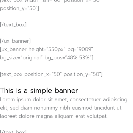
[text_box width__sm=”60″ position_x=”50″
position_y=”50″]
[/text_box]
[/ux_banner]
[ux_banner height=”550px” bg=”9009″
bg_size=”original” bg_pos=”48% 53%”]
[text_box position_x=”50″ position_y=”50″]
This is a simple banner
Lorem ipsum dolor sit amet, consectetuer adipiscing
elit, sed diam nonummy nibh euismod tincidunt ut
laoreet dolore magna aliquam erat volutpat.
[/text_box]