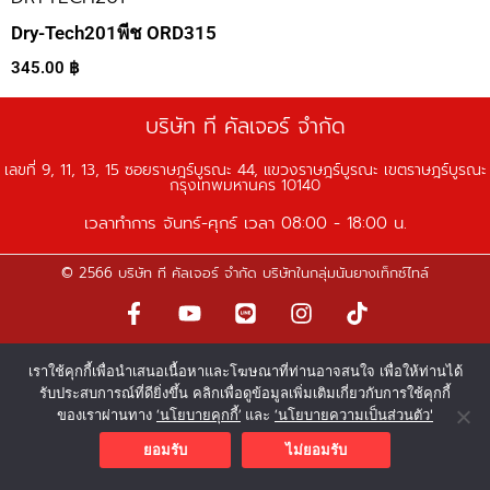
Dry-Tech201พีช ORD315
345.00
฿
บริษัท ที คัลเจอร์ จำกัด
เลขที่ 9, 11, 13, 15 ซอยราษฎร์บูรณะ 44, แขวงราษฎร์บูรณะ เขตราษฎร์บูรณะ
กรุงเทพมหานคร 10140
เวลาทำการ จันทร์-ศุกร์ เวลา 08:00 - 18:00 น.
© 2566 บริษัท ที คัลเจอร์ จำกัด บริษัทในกลุ่มนันยางเท็กซ์ไทล์
F
Y
L
I
T
a
o
i
n
i
c
u
n
s
k
เราใช้คุกกี้เพื่อนำเสนอเนื้อหาและโฆษณาที่ท่านอาจสนใจ เพื่อให้ท่านได้
e
t
e
t
t
รับประสบการณ์ที่ดียิ่งขึ้น คลิกเพื่อดูข้อมูลเพิ่มเติมเกี่ยวกับการใช้คุกกี้
b
u
a
o
ของเราผ่านทาง
‘นโยบายคุกกี้’
และ
‘นโยบายความเป็นส่วนตัว'
o
b
g
k
o
e
r
ยอมรับ
ไม่ยอมรับ
k
a