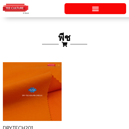
Skip
to
content
พีช
DRYTECH201