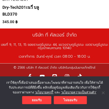
Dry-Tech201เนวี่ บลู
BLD370
345.00
฿
บริษัท ที คัลเจอร์ จำกัด
เลขที่ 9, 11, 13, 15 ซอยราษฎร์บูรณะ 44, แขวงราษฎร์บูรณะ เขตราษฎร์บูรณะ
กรุงเทพมหานคร 10140
เวลาทำการ จันทร์-ศุกร์ เวลา 08:00 - 18:00 น.
© 2566 บริษัท ที คัลเจอร์ จำกัด บริษัทในกลุ่มนันยางเท็กซ์ไทล์
F
Y
L
I
T
a
o
i
n
i
เราใช้คุกกี้เพื่อนำเสนอเนื้อหาและโฆษณาที่ท่านอาจสนใจ เพื่อให้ท่านได้
c
u
n
s
k
รับประสบการณ์ที่ดียิ่งขึ้น คลิกเพื่อดูข้อมูลเพิ่มเติมเกี่ยวกับการใช้คุกกี้
e
t
e
t
t
ของเราผ่านทาง
‘นโยบายคุกกี้’
และ
‘นโยบายความเป็นส่วนตัว'
b
u
a
o
o
b
g
k
ยอมรับ
ไม่ยอมรับ
o
e
r