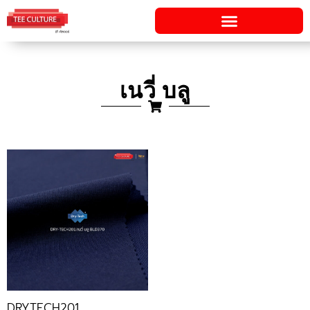
Skip
to
content
เนวี่ บลู
DRYTECH201