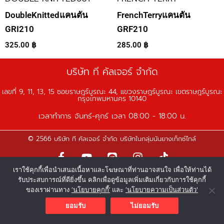
DoubleKnittedแคนตัน
FrenchTerryแคนตัน
GRI210
GRF210
325.00
฿
285.00
฿
บริษัท ที คัลเจอร์ จำกัด
เลขที่ 9, 11, 13, 15 ซอยราษฎร์บูรณะ 44, แขวงราษฎร์บูรณะ เขตราษฎร์บูรณะ
กรุงเทพมหานคร 10140
เวลาทำการ จันทร์-ศุกร์ เวลา 08:00 - 18:00 น.
© 2566 บริษัท ที คัลเจอร์ จำกัด บริษัทในกลุ่มนันยางเท็กซ์ไทล์
F
Y
L
I
T
a
o
i
n
i
เราใช้คุกกี้เพื่อนำเสนอเนื้อหาและโฆษณาที่ท่านอาจสนใจ เพื่อให้ท่านได้
c
u
n
s
k
รับประสบการณ์ที่ดียิ่งขึ้น คลิกเพื่อดูข้อมูลเพิ่มเติมเกี่ยวกับการใช้คุกกี้
e
t
e
t
t
ของเราผ่านทาง
‘นโยบายคุกกี้’
และ
‘นโยบายความเป็นส่วนตัว'
b
u
a
o
o
b
g
k
ยอมรับ
ไม่ยอมรับ
o
e
r