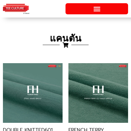
Skip
to
content
แคนตัน
DOUBLE KNITTED601
FRENCH TERRY