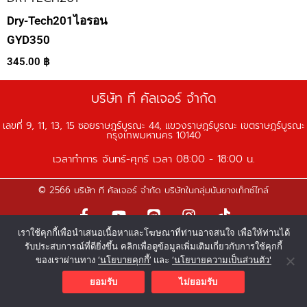
Dry-Tech201ไอรอน
GYD350
345.00
฿
บริษัท ที คัลเจอร์ จำกัด
เลขที่ 9, 11, 13, 15 ซอยราษฎร์บูรณะ 44, แขวงราษฎร์บูรณะ เขตราษฎร์บูรณะ
กรุงเทพมหานคร 10140
เวลาทำการ จันทร์-ศุกร์ เวลา 08:00 - 18:00 น.
© 2566 บริษัท ที คัลเจอร์ จำกัด บริษัทในกลุ่มนันยางเท็กซ์ไทล์
F
Y
L
I
T
a
o
i
n
i
เราใช้คุกกี้เพื่อนำเสนอเนื้อหาและโฆษณาที่ท่านอาจสนใจ เพื่อให้ท่านได้
c
u
n
s
k
รับประสบการณ์ที่ดียิ่งขึ้น คลิกเพื่อดูข้อมูลเพิ่มเติมเกี่ยวกับการใช้คุกกี้
e
t
e
t
t
ของเราผ่านทาง
‘นโยบายคุกกี้’
และ
‘นโยบายความเป็นส่วนตัว'
b
u
a
o
o
b
g
k
ยอมรับ
ไม่ยอมรับ
o
e
r