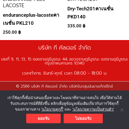
LACOSTE
Dry-Tech201คาเนชั่น
enduranceplus-lacosteคา
PKD140
เนชั่น PKL210
335.00
฿
250.00
฿
บริษัท ที คัลเจอร์ จำกัด
เลขที่ 9, 11, 13, 15 ซอยราษฎร์บูรณะ 44, แขวงราษฎร์บูรณะ เขตราษฎร์บูรณะ
กรุงเทพมหานคร 10140
เวลาทำการ จันทร์-ศุกร์ เวลา 08:00 - 18:00 น.
© 2566 บริษัท ที คัลเจอร์ จำกัด บริษัทในกลุ่มนันยางเท็กซ์ไทล์
F
Y
L
I
T
เราใช้คุกกี้เพื่อนำเสนอเนื้อหาและโฆษณาที่ท่านอาจสนใจ เพื่อให้ท่านได้
a
o
i
n
i
รับประสบการณ์ที่ดียิ่งขึ้น คลิกเพื่อดูข้อมูลเพิ่มเติมเกี่ยวกับการใช้คุกกี้
c
u
n
s
k
ของเราผ่านทาง
‘นโยบายคุกกี้’
และ
‘นโยบายความเป็นส่วนตัว'
e
t
e
t
t
ยอมรับ
ไม่ยอมรับ
b
u
a
o
o
b
g
k