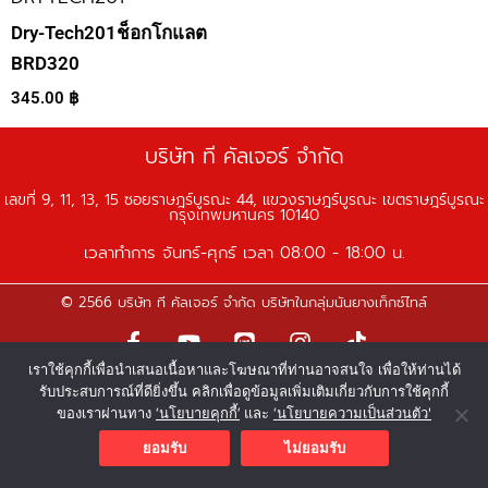
Dry-Tech201ช็อกโกแลต
BRD320
345.00
฿
บริษัท ที คัลเจอร์ จำกัด
เลขที่ 9, 11, 13, 15 ซอยราษฎร์บูรณะ 44, แขวงราษฎร์บูรณะ เขตราษฎร์บูรณะ
กรุงเทพมหานคร 10140
เวลาทำการ จันทร์-ศุกร์ เวลา 08:00 - 18:00 น.
© 2566 บริษัท ที คัลเจอร์ จำกัด บริษัทในกลุ่มนันยางเท็กซ์ไทล์
F
Y
L
I
T
a
o
i
n
i
เราใช้คุกกี้เพื่อนำเสนอเนื้อหาและโฆษณาที่ท่านอาจสนใจ เพื่อให้ท่านได้
c
u
n
s
k
รับประสบการณ์ที่ดียิ่งขึ้น คลิกเพื่อดูข้อมูลเพิ่มเติมเกี่ยวกับการใช้คุกกี้
e
t
e
t
t
ของเราผ่านทาง
‘นโยบายคุกกี้’
และ
‘นโยบายความเป็นส่วนตัว'
b
u
a
o
o
b
g
k
ยอมรับ
ไม่ยอมรับ
o
e
r