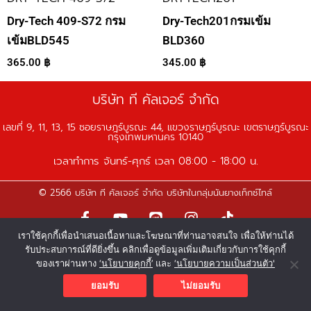
Dry-Tech 409-S72 กรม
Dry-Tech201กรมเข้ม
เข้มBLD545
BLD360
365.00
฿
345.00
฿
บริษัท ที คัลเจอร์ จำกัด
เลขที่ 9, 11, 13, 15 ซอยราษฎร์บูรณะ 44, แขวงราษฎร์บูรณะ เขตราษฎร์บูรณะ
กรุงเทพมหานคร 10140
เวลาทำการ จันทร์-ศุกร์ เวลา 08:00 - 18:00 น.
© 2566 บริษัท ที คัลเจอร์ จำกัด บริษัทในกลุ่มนันยางเท็กซ์ไทล์
F
Y
L
I
T
a
o
i
n
i
เราใช้คุกกี้เพื่อนำเสนอเนื้อหาและโฆษณาที่ท่านอาจสนใจ เพื่อให้ท่านได้
c
u
n
s
k
รับประสบการณ์ที่ดียิ่งขึ้น คลิกเพื่อดูข้อมูลเพิ่มเติมเกี่ยวกับการใช้คุกกี้
e
t
e
t
t
ของเราผ่านทาง
‘นโยบายคุกกี้’
และ
‘นโยบายความเป็นส่วนตัว'
b
u
a
o
o
b
g
k
ยอมรับ
ไม่ยอมรับ
o
e
r