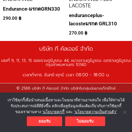
LACOSTE
Endurance-มรกตGRN330
enduranceplus-
290.00
฿
lacosteมรกต GRL310
270.00
฿
บริษัท ที คัลเจอร์ จำกัด
เลขที่ 9, 11, 13, 15 ซอยราษฎร์บูรณะ 44, แขวงราษฎร์บูรณะ เขตราษฎร์บูรณะ
กรุงเทพมหานคร 10140
เวลาทำการ จันทร์-ศุกร์ เวลา 08:00 - 18:00 น.
© 2566 บริษัท ที คัลเจอร์ จำกัด บริษัทในกลุ่มนันยางเท็กซ์ไทล์
F
Y
L
I
T
เราใช้คุกกี้เพื่อนำเสนอเนื้อหาและโฆษณาที่ท่านอาจสนใจ เพื่อให้ท่านได้
a
o
i
n
i
รับประสบการณ์ที่ดียิ่งขึ้น คลิกเพื่อดูข้อมูลเพิ่มเติมเกี่ยวกับการใช้คุกกี้
c
u
n
s
k
ของเราผ่านทาง
‘นโยบายคุกกี้’
และ
‘นโยบายความเป็นส่วนตัว'
e
t
e
t
t
ยอมรับ
ไม่ยอมรับ
b
u
a
o
o
b
g
k