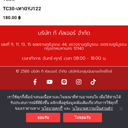
TC30-เทาGYJ122
180.00
฿
บริษัท ที คัลเจอร์ จำกัด
เลขที่ 9, 11, 13, 15 ซอยราษฎร์บูรณะ 44, แขวงราษฎร์บูรณะ เขตราษฎร์บูรณะ
กรุงเทพมหานคร 10140
เวลาทำการ จันทร์-ศุกร์ เวลา 08:00 - 18:00 น.
© 2566 บริษัท ที คัลเจอร์ จำกัด บริษัทในกลุ่มนันยางเท็กซ์ไทล์
F
Y
L
I
T
a
o
i
n
i
c
u
n
s
k
เราใช้คุกกี้เพื่อนำเสนอเนื้อหาและโฆษณาที่ท่านอาจสนใจ เพื่อให้ท่านได้
e
t
e
t
t
รับประสบการณ์ที่ดียิ่งขึ้น คลิกเพื่อดูข้อมูลเพิ่มเติมเกี่ยวกับการใช้คุกกี้
b
u
a
o
ของเราผ่านทาง
‘นโยบายคุกกี้’
และ
‘นโยบายความเป็นส่วนตัว'
o
b
g
k
o
e
r
ยอมรับ
ไม่ยอมรับ
k
a