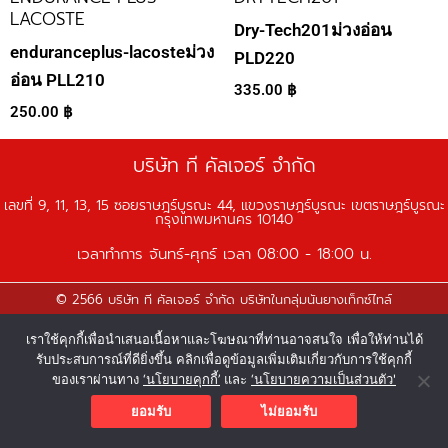
LACOSTE
Dry-Tech201ม่วงอ่อน
enduranceplus-lacosteม่วง
PLD220
อ่อน PLL210
335.00
฿
250.00
฿
บริษัท ที คัลเจอร์ จำกัด
เลขที่ 9, 11, 13, 15 ซอยราษฎร์บูรณะ 44, แขวงราษฎร์บูรณะ เขตราษฎร์บูรณะ
กรุงเทพมหานคร 10140
เวลาทำการ จันทร์-ศุกร์ เวลา 08:00 - 18:00 น.
© 2566 บริษัท ที คัลเจอร์ จำกัด บริษัทในกลุ่มนันยางเท็กซ์ไทล์
F
Y
L
I
T
เราใช้คุกกี้เพื่อนำเสนอเนื้อหาและโฆษณาที่ท่านอาจสนใจ เพื่อให้ท่านได้
a
o
i
n
i
รับประสบการณ์ที่ดียิ่งขึ้น คลิกเพื่อดูข้อมูลเพิ่มเติมเกี่ยวกับการใช้คุกกี้
c
u
n
s
k
ของเราผ่านทาง
‘นโยบายคุกกี้’
และ
‘นโยบายความเป็นส่วนตัว'
e
t
e
t
t
ยอมรับ
ไม่ยอมรับ
b
u
a
o
o
b
g
k