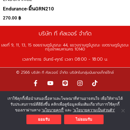
Endurance-มิ้นGRN210
270.00
฿
บริษัท ที คัลเจอร์ จำกัด
เลขที่ 9, 11, 13, 15 ซอยราษฎร์บูรณะ 44, แขวงราษฎร์บูรณะ เขตราษฎร์บูรณะ
กรุงเทพมหานคร 10140
เวลาทำการ จันทร์-ศุกร์ เวลา 08:00 - 18:00 น.
© 2566 บริษัท ที คัลเจอร์ จำกัด บริษัทในกลุ่มนันยางเท็กซ์ไทล์
F
Y
L
I
T
a
o
i
n
i
c
u
n
s
k
เราใช้คุกกี้เพื่อนำเสนอเนื้อหาและโฆษณาที่ท่านอาจสนใจ เพื่อให้ท่านได้
e
t
e
t
t
รับประสบการณ์ที่ดียิ่งขึ้น คลิกเพื่อดูข้อมูลเพิ่มเติมเกี่ยวกับการใช้คุกกี้
b
u
a
o
ของเราผ่านทาง
‘นโยบายคุกกี้’
และ
‘นโยบายความเป็นส่วนตัว'
o
b
g
k
o
e
r
ยอมรับ
ไม่ยอมรับ
k
a