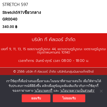
STRETCH 597
Stretch597เขียวกลาง
GR0040
340.00
฿
บริษัท ที คัลเจอร์ จำกัด
เลขที่ 9, 11, 13, 15 ซอยราษฎร์บูรณะ 44, แขวงราษฎร์บูรณะ เขตราษฎร์บูรณะ
กรุงเทพมหานคร 10140
เวลาทำการ จันทร์-ศุกร์ เวลา 08:00 - 18:00 น.
© 2566 บริษัท ที คัลเจอร์ จำกัด บริษัทในกลุ่มนันยางเท็กซ์ไทล์
F
Y
L
I
T
เราใช้คุกกี้เพื่อนำเสนอเนื้อหาและโฆษณาที่ท่านอาจสนใจ เพื่อให้ท่านได้
a
o
i
n
i
รับประสบการณ์ที่ดียิ่งขึ้น คลิกเพื่อดูข้อมูลเพิ่มเติมเกี่ยวกับการใช้คุกกี้
c
u
n
s
k
ของเราผ่านทาง
‘นโยบายคุกกี้’
และ
‘นโยบายความเป็นส่วนตัว'
e
t
e
t
t
ยอมรับ
ไม่ยอมรับ
b
u
a
o
o
b
g
k