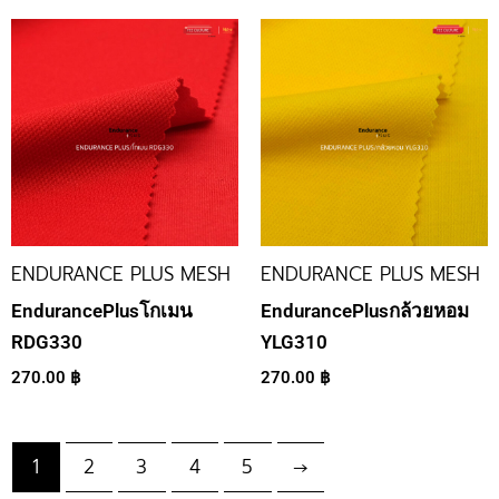
ENDURANCE PLUS MESH
ENDURANCE PLUS MESH
EndurancePlusโกเมน
EndurancePlusกล้วยหอม
RDG330
YLG310
270.00
฿
270.00
฿
1
2
3
4
5
→