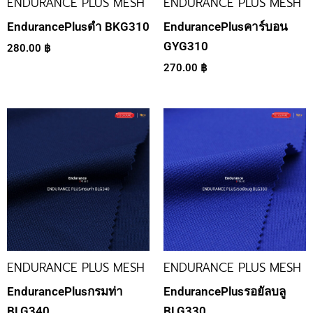
ENDURANCE PLUS MESH
ENDURANCE PLUS MESH
EndurancePlusดำ BKG310
EndurancePlusคาร์บอน
GYG310
280.00
฿
270.00
฿
ENDURANCE PLUS MESH
ENDURANCE PLUS MESH
EndurancePlusกรมท่า
EndurancePlusรอยัลบลู
BLG340
BLG330