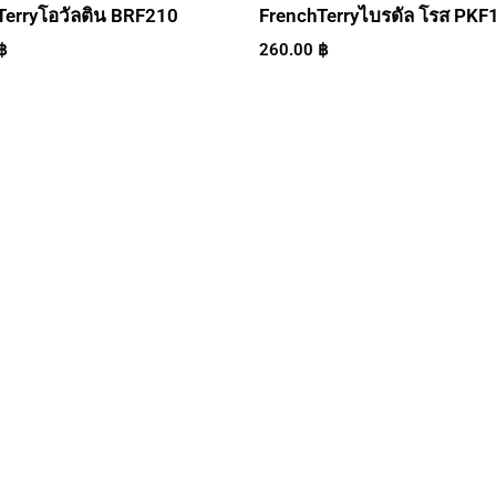
Terryโอวัลติน BRF210
FrenchTerryไบรดัล โรส PKF
฿
260.00
฿