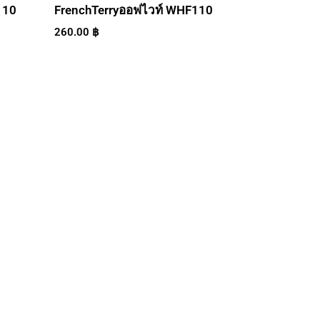
110
FrenchTerryออฟไวท์ WHF110
260.00
฿