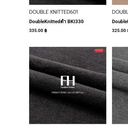
DOUBLE KNITTED601
DOUBL
DoubleKnittedดำ BKI330
Double
335.00
฿
325.00