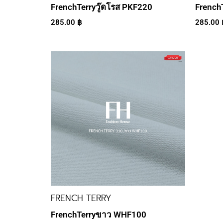
FrenchTerryวู๊ดโรส PKF220
French
285.00
฿
285.00
FRENCH TERRY
FrenchTerryขาว WHF100