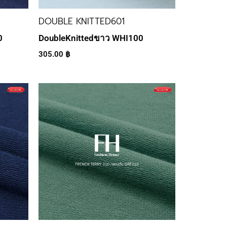
DOUBLE KNITTED601
0
DoubleKnittedขาว WHI100
305.00
฿