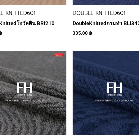
E KNITTED601
DOUBLE KNITTED601
Knittedโอวัลติน BRI210
DoubleKnittedกรมท่า BLI34
฿
335.00
฿