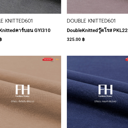
E KNITTED601
DOUBLE KNITTED601
Knittedคาร์บอน GYI310
DoubleKnittedวู๊ดโรส PKL2
฿
325.00
฿