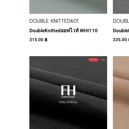
DOUBLE KNITTED601
DOUBL
DoubleKnittedออฟไวท์ WHI110
Double
315.00
฿
335.00