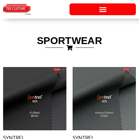
Skip
to
content
SPORTWEAR
SYNTREL
SYNTREL