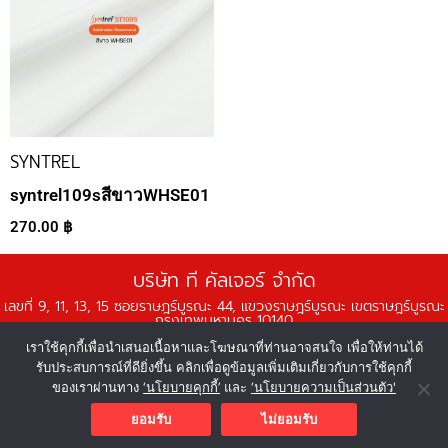
SYNTREL
syntrel109sสีขาวWHSE01
270.00
฿
บริษัท ที คัลเจอร์ จำกัด
เลขที่ 9, 11, 13, 15 ซอยราษฎร์บูรณะ 44, แขวงราษฎร์บูรณะ เขตราษฎร์บูรณะ
กรุงเทพมหานคร 10140
เราใช้คุกกี้เพื่อนำเสนอเนื้อหาและโฆษณาที่ท่านอาจสนใจ เพื่อให้ท่านได้
เวลาทำการ จันทร์-ศุกร์ เวลา 08:00 - 18:00 น.
รับประสบการณ์ที่ดียิ่งขึ้น คลิกเพื่อดูข้อมูลเพิ่มเติมเกี่ยวกับการใช้คุกกี้
ของเราผ่านทาง
‘นโยบายคุกกี้’
และ
‘นโยบายความเป็นส่วนตัว'
© 2566 บริษัท ที คัลเจอร์ จำกัด บริษัทในกลุ่มนันยางเท็กซ์ไทล์
F
Y
L
I
T
ยอมรับ
ไม่ยอมรับ
a
o
i
n
i