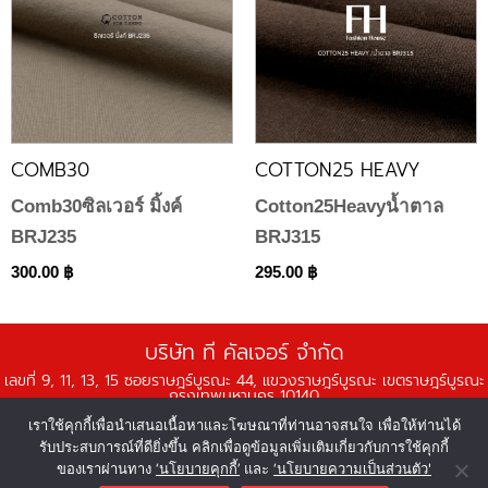
COMB30
COTTON25 HEAVY
Comb30ซิลเวอร์ มิ้งค์
Cotton25Heavyน้ำตาล
BRJ235
BRJ315
300.00
฿
295.00
฿
บริษัท ที คัลเจอร์ จำกัด
เลขที่ 9, 11, 13, 15 ซอยราษฎร์บูรณะ 44, แขวงราษฎร์บูรณะ เขตราษฎร์บูรณะ
กรุงเทพมหานคร 10140
เราใช้คุกกี้เพื่อนำเสนอเนื้อหาและโฆษณาที่ท่านอาจสนใจ เพื่อให้ท่านได้
เวลาทำการ จันทร์-ศุกร์ เวลา 08:00 - 18:00 น.
รับประสบการณ์ที่ดียิ่งขึ้น คลิกเพื่อดูข้อมูลเพิ่มเติมเกี่ยวกับการใช้คุกกี้
ของเราผ่านทาง
‘นโยบายคุกกี้’
และ
‘นโยบายความเป็นส่วนตัว'
© 2566 บริษัท ที คัลเจอร์ จำกัด บริษัทในกลุ่มนันยางเท็กซ์ไทล์