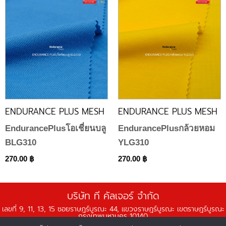
ENDURANCE PLUS MESH
ENDURANCE PLUS MESH
EndurancePlusโอเชี่ยนบลู
EndurancePlusกล้วยหอม
BLG310
YLG310
270.00
฿
270.00
฿
บริษัท ที คัลเจอร์ จำกัด
เลขที่ 9, 11, 13, 15 ซอยราษฎร์บูรณะ 44, แขวงราษฎร์บูรณะ เขตราษฎร์บูรณะ
กรุงเทพมหานคร 10140