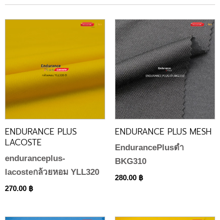
ENDURANCE PLUS
ENDURANCE PLUS MESH
LACOSTE
EndurancePlusดำ
enduranceplus-
BKG310
lacosteกล้วยหอม YLL320
280.00
฿
270.00
฿