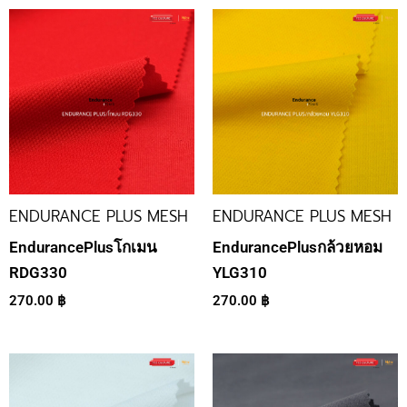
ENDURANCE PLUS MESH
ENDURANCE PLUS MESH
EndurancePlusโกเมน
EndurancePlusกล้วยหอม
RDG330
YLG310
270.00
฿
270.00
฿