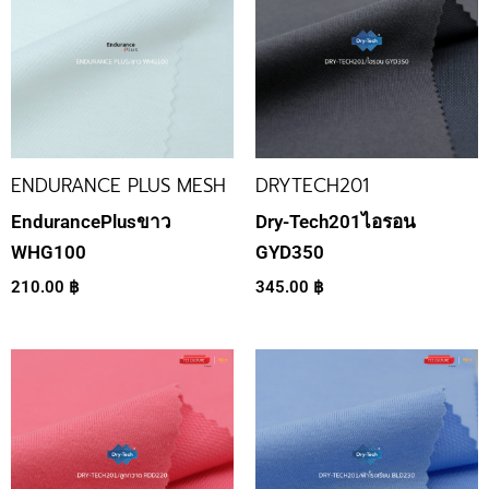
ENDURANCE PLUS MESH
DRYTECH201
EndurancePlusขาว
Dry-Tech201ไอรอน
WHG100
GYD350
210.00
฿
345.00
฿