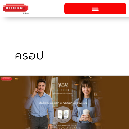
Skip
to
content
ครอป
Elitech
ใส่
แล้ว
ใช่
ใน
ทุก
วัน