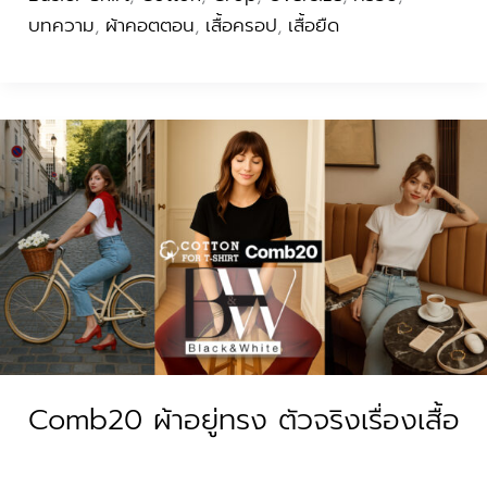
บทความ
,
ผ้าคอตตอน
,
เสื้อครอป
,
เสื้อยืด
Comb20
ผ้า
อยู่
ทรง
ตัว
จริง
เรื่อง
เสื้อ
Comb20 ผ้าอยู่ทรง ตัวจริงเรื่องเสื้อ