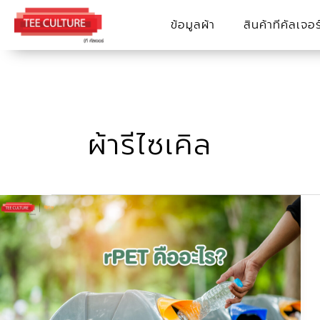
Skip
ข้อมูลผ้า
สินค้าทีคัลเจอร
to
content
ผ้ารีไซเคิล
rPET
Recycled
Fabric