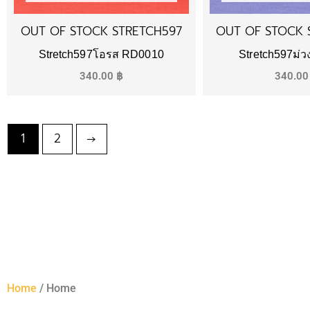
OUT OF STOCK STRETCH597
OUT OF STOCK 
Stretch597โอรส RD0010
Stretch597ม่
340.00
฿
340.0
1
2
→
Home
/ Home