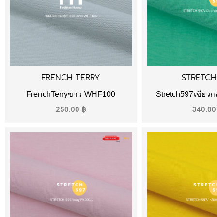
FRENCH TERRY
STRETCH
FrenchTerryขาว WHF100
Stretch597เขียว
250.00
฿
340.0