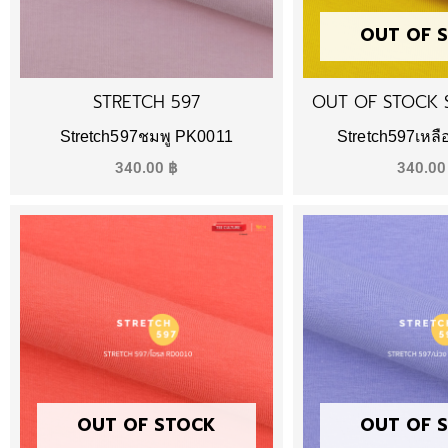
OUT OF 
STRETCH 597
OUT OF STOCK 
Stretch597ชมพู PK0011
Stretch597เหล
340.00
฿
340.0
OUT OF STOCK
OUT OF 