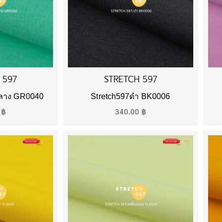
 597
STRETCH 597
กลาง GR0040
Stretch597ดำ BK0006
0
฿
340.00
฿