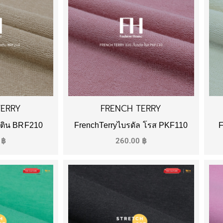
TERRY
FRENCH TERRY
ลติน BRF210
FrenchTerryไบรดัล โรส PKF110
F
0
฿
260.00
฿