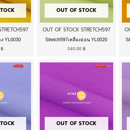
STOCK
OUT OF STOCK
STRETCH597
OUT OF STOCK STRETCH597
O
ือง YL0030
Stretch597เหลืองอ่อน YL0020
S
0
฿
340.00
฿
STOCK
OUT OF STOCK