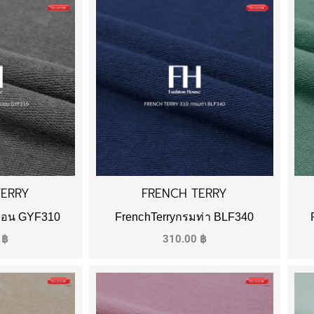
TERRY
FRENCH TERRY
์บอน GYF310
FrenchTerryกรมท่า BLF340
0
฿
310.00
฿