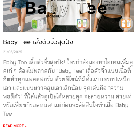
Baby Tee เสื้อตัวจิ๋วสุดปัง
21/05/2025
Baby Tee เสื้อตัวจิ๋วสุดปัง! ใครกำลังมองหาไอเทมเพิ่มลุ
คเก๋ ๆ ต้องไม่พลาดกับ “Baby Tee” เสื้อตัวจิ๋วแนบเนื้อที่
ฮิตทั่วทุกแพลตฟอร์ม ด้วยดีไซน์ที่มีทั้งแบบครอปเหนือ
เอว และแบบยาวคลุมเอวเล็กน้อย จุดเด่นคือ “ความ
พอดีตัว” ที่ใส่แล้วดูเป๊ะได้หลายลุค จะสายหวาน สายเท่
หรือเฟียซก็รอดหมด! แต่ก่อนจะตัดสินใจทำเสื้อ Baby
Tee
READ MORE »