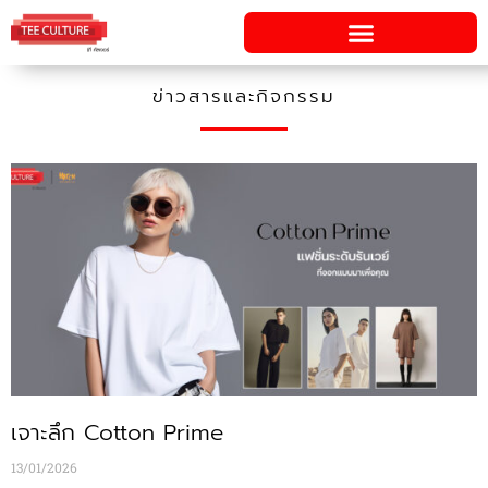
Skip
to
content
ข่าวสารและกิจกรรม
P
P
P
P
a
a
a
a
g
g
g
g
e
e
e
e
เจาะลึก Cotton Prime
13/01/2026