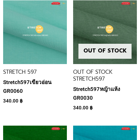
OUT OF STOCK
STRETCH 597
OUT OF STOCK
STRETCH597
Stretch597เขียวอ่อน
Stretch597หญ้าแห้ง
GR0060
GR0030
340.00
฿
340.00
฿