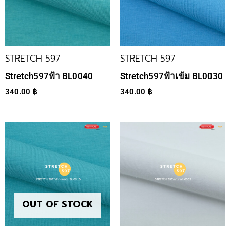
STRETCH 597
STRETCH 597
Stretch597ฟ้า BL0040
Stretch597ฟ้าเข้ม BL0030
340.00
฿
340.00
฿
OUT OF STOCK