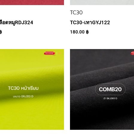
TC30
ลือดหมูRDJ324
TC30-เทาGYJ122
฿
180.00
฿