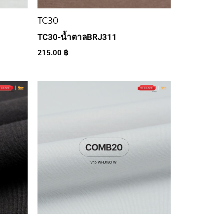
TC30
TC30-น้ำตาลBRJ311
215.00
฿