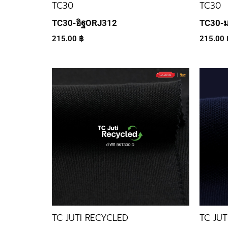
TC30
TC30
TC30-อิฐORJ312
TC30-
215.00
฿
215.00
TC JUTI RECYCLED
TC JU