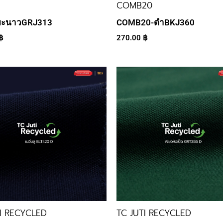
COMB20
มะนาวGRJ313
COMB20-ดำBKJ360
฿
270.00
฿
TI RECYCLED
TC JUTI RECYCLED