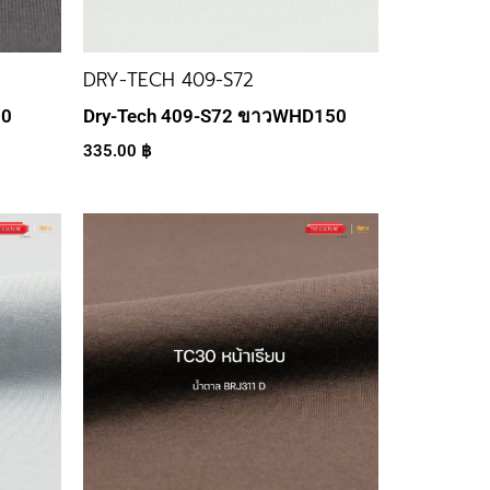
DRY-TECH 409-S72
30
Dry-Tech 409-S72 ขาวWHD150
335.00
฿