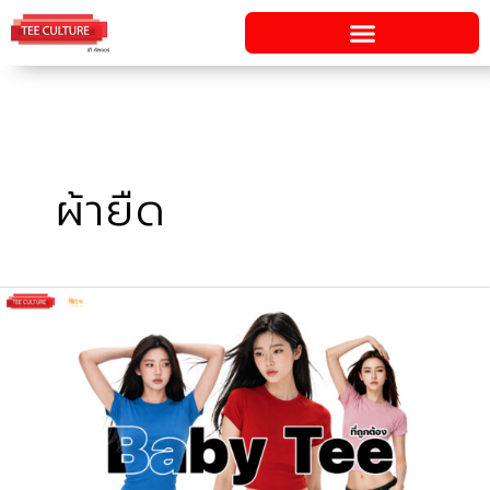
Skip
to
content
ผ้ายืด
ตาม
หา
Baby
Tee
ที่
ถูก
ต้อง