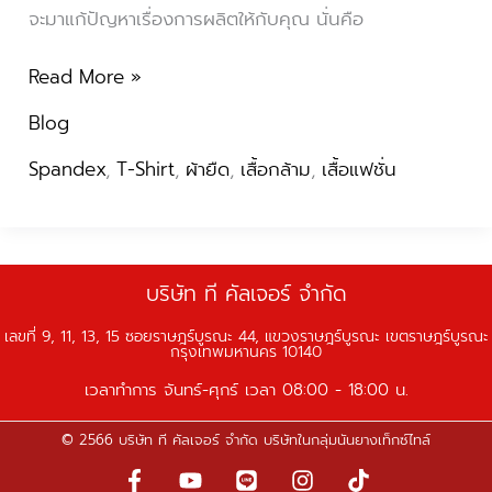
จะมาแก้ปัญหาเรื่องการผลิตให้กับคุณ นั่นคือ
Read More »
Blog
Spandex
,
T-Shirt
,
ผ้ายืด
,
เสื้อกล้าม
,
เสื้อแฟชั่น
บริษัท ที คัลเจอร์ จำกัด
เลขที่ 9, 11, 13, 15 ซอยราษฎร์บูรณะ 44, แขวงราษฎร์บูรณะ เขตราษฎร์บูรณะ
กรุงเทพมหานคร 10140
เวลาทำการ จันทร์-ศุกร์ เวลา 08:00 - 18:00 น.
© 2566 บริษัท ที คัลเจอร์ จำกัด บริษัทในกลุ่มนันยางเท็กซ์ไทล์
F
Y
L
I
T